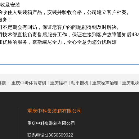
验收及安装
验收住人集装箱产品，安装并验收合格，公司建立客户档案。
服务：
司不定期会有回访，保证老客户的问题能得到及时解决。
司技术部直接负责售后服务工作，保证在接到客户故障通知后48
和优质的服务，奈斯竭尽全力，全心全意为您分忧解难
链接：
重庆中考体育培训
|
重庆锚杆
|
动平衡机
|
重庆噪声治理
|
重庆电
重庆中科集装箱有限公司
重庆中科集装箱有限公司
联系电话:13650509922