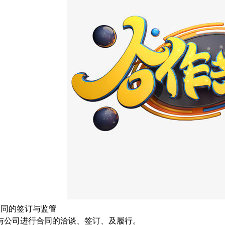
合同的签订与监管
与公司进行合同的洽谈、签订、及履行。