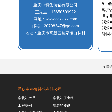
5、
重庆中科集装箱有限公司
客户
王先生：13650509922
售后
网址：www.cqzkjzx.com
我公
邮箱：20798347@qq.com
我公
地址：重庆市高新区曾家镇白林村
稳固
友情
重庆中科集装箱有限公司
集装箱产品
集装箱房出租
工程案例
集装箱资讯