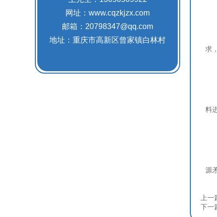
网址：www.cqzkjzx.com
1.
邮箱：20798347@qq.com
它
地址：重庆市高新区曾家镇白林村
求
2
它
料
3
它
源
上一
下一