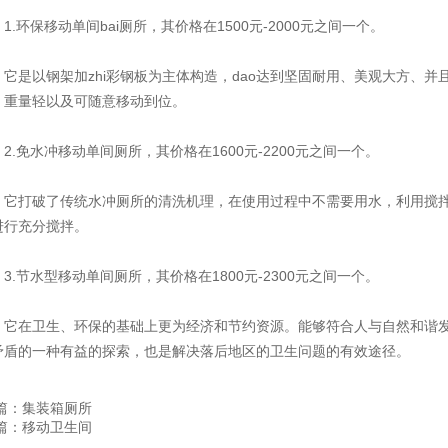
环保移动单间bai厕所，其价格在1500元-2000元之间一个。
是以钢架加zhi彩钢板为主体构造，dao达到坚固耐用、美观大方、并
，重量轻以及可随意移动到位。
.免水冲移动单间厕所，其价格在1600元-2200元之间一个。
打破了传统水冲厕所的清洗机理，在使用过程中不需要用水，利用搅拌
进行充分搅拌。
.节水型移动单间厕所，其价格在1800元-2300元之间一个。
在卫生、环保的基础上更为经济和节约资源。能够符合人与自然和谐发
矛盾的一种有益的探索，也是解决落后地区的卫生问题的有效途径。
篇：集装箱厕所
篇：移动卫生间